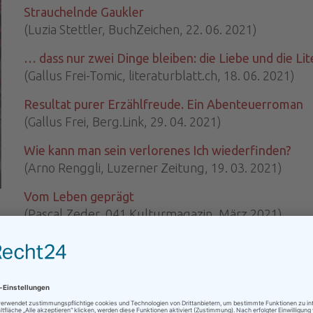
Strauchelnde Gaukler
(Luzia Stettler, BuchZeichen, 22. 06. 2021)
… dass nur zwei Dinge bleiben: die Liebe und die Lit
(Gallus Frei-Tomic, literaturblatt.ch, 18. 06. 2021)
Resultat purer Erzählfreude. Ein Abenteuerroman
(Gallus Frei, Berg.Link, 29. 04. 2021)
Wie kann man sein verlorenes Ich wiederfinden?
(Arno Renggli, Luzerner Zeitung, 19. 03. 2021)
Vom Leben geprägt
(Pascal Zeder, 041 Kulturmagazin, März 2021)
Rezensionen
Knechte, die keiner mehr braucht