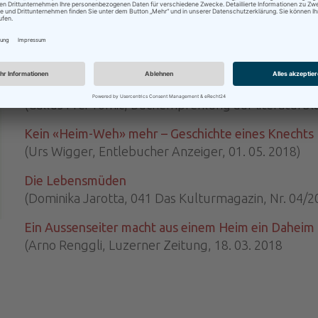
(Jonas Hess, Seetaler Bote, 15. 11. 2018)
«Heimweh ist die Krankheit, die man im Heim beko
(Martina Süess, BuchZeichen, Radio SRF 1, 29. 05. 2
Eine Geschichte aus der Vergangenheit
(Gallus Frei-Tomic, Buchempfehlung auf literaturblat
Kein «Heim-Weh» mehr – Geschichte eines Knechts
(Urs Wigger, Entlebucher Anzeiger, 01. 05. 2018)
Die Lebensmüden
(Dominika Jarotta, 041 Das Kulturmagazin, Nr. 04/2
Ein Aussenseiter macht aus einem Heim ein Daheim
(Arno Renggli, Luzerner Zeitung, 18. 03. 2018