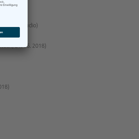
mmt»
018; auch Audio)
t.ch, 21. 05. 2018)
018)