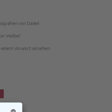
tografien von Daniel
ter Weibel
 einem Vorwort versehen