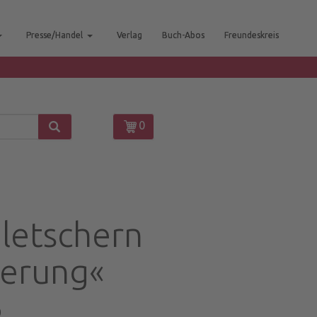
Presse/Handel
Verlag
Buch-Abos
Freundeskreis
0
Gletschern
nerung«
0