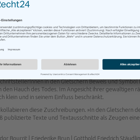
Zurück
chriftstellerInnen in den Gletschern Beweis und Symbo
 den Hauch des Todes. Im Angesicht ihrer gewaltigen rä
 klein und in seinem Einfluss beschränkt.
kollabieren diese Zuschreibungen. »In den Gletschern 
 publizierte Texte und Textausschnitte als Zeugen ein
or Bourrit | Friederike Brun | Gotthold Friedrich Stäudli