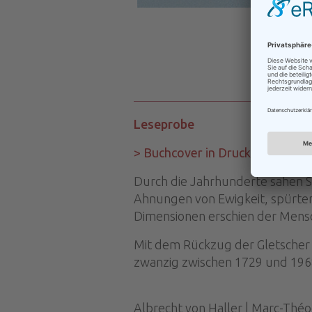
Leseprobe
> Buchcover in Druckqualität
Durch die Jahrhunderte sahen S
Ahnungen von Ewigkeit, spürten
Dimensionen erschien der Mensch
Mit dem Rückzug der Gletscher 
zwanzig zwischen 1729 und 1968
Albrecht von Haller | Marc-Théod