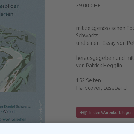
29.00 CHF
mit zeitgenössischen Fo
Schwartz
und einem Essay von Pe
herausgegeben und mit
von Patrick Hegglin
152 Seiten
Hardcover, Leseband
In den Warenkorb legen