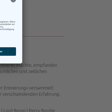
l höherer Mächte, empfanden
umlichen und zeitlichen
der Erinnerung« versammelt
er verschwindenden Erfahrung.
n | Lord Byron | Percy Bysshe