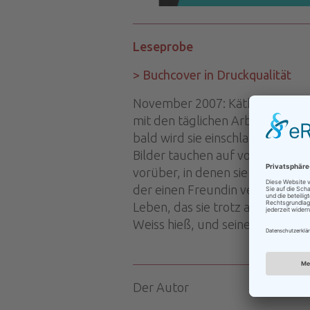
Leseprobe
> Buchcover in Druckqualität
November 2007: Käthe Weiss, die
mit den täglichen Arbeiten wie H
bald wird sie einschlafen. Sie 
Bilder tauchen auf von der erst
vorüber, in denen sie in jungen 
der einen Freundin verraten, de
Leben, das sie trotz allem nicht
Weiss hieß, und seine Tochter J
Der Autor