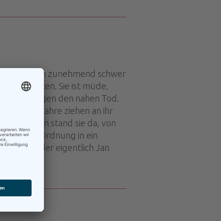
 lebt, tut sich zunehmend schwer
Tee zubereiten. Sie ist müde,
gen, nicht gegen den nahen Tod.
erigen Ehejahre ziehen an ihr
wieg, allein stand sie da, von
embertagen Ordnung in ein
n Hansen, der eigentlich Jan