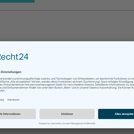
 alte kinderlose Frau, die alleine in ihrem kleinen Haus
olz holen, Milch für die Katze bereitstellen, eine Tasse 
wehrt sich nicht dagegen. Auch nicht gegen die Erinnerun
en Begegnung mit David kurz vor Kriegsbeginn. Die schwi
Jahren einem Mann gegenübersaß, der alles vor ihr versch
r anderen verdächtigt. Käthe bringt in diesen drei Nov
 anders hätte leben wollen, denn dies hätte bedeutet, Ja
asmin nicht gekannt zu haben.