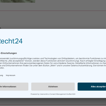
n
llegen das Heimattal seiner Vorfahren besucht, lässt es 
 Tal im Süden zurück, erkundet die unwegsamen Berghäng
gezogene Leben der Menschen. Kann das Tal seiner Famil
inem neuen Buch in eine archaische Welt, die den meiste
ngen der Suche eines Heimkehrenden nach den eigenen W
 Tal seiner Vorfahren, das ihm, dem Fremden, mit Schw
nzelnen Geschichten von Christian Besimos filigranen und
tor auch in Ausstellungen zeigt.