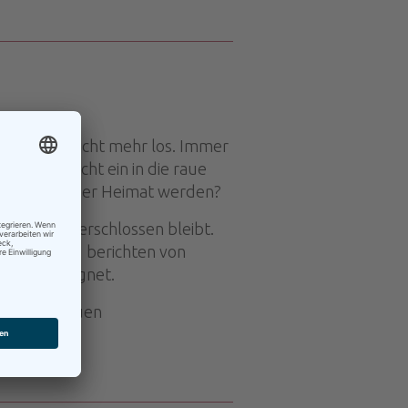
ihn fortan nicht mehr los. Immer
e und taucht ein in die raue
ie je zu seiner Heimat werden?
n Fremden verschlossen bleibt.
urzeln und berichten von
eigen begegnet.
 detailgenauen