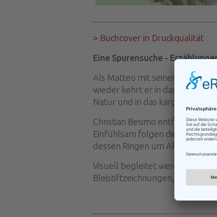
> Buchcover in Druckqualität
Eine Spurensuche - Erzählunge
Als Matteo mit seinen Studienko
wieder kehrt er in das schroffe
Natur und in das karge, zurück
Christian Besimo entführt in se
Einfühlsam folgen die Erzählu
dessen Ringen um Akzeptanz im
Visuell begleitet werden die ei
Bleistiftzeichnungen, die der Au